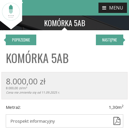
MENU
KOMÓRKA 5AB
POPRZEDNIE
NASTĘPNE
KOMÓRKA 5AB
8.000,00 zł
2
8.000,00 zł/m
Cena nie zmieniła się od 11.09.2025 r.
2
Metraż:
1,30m
Prospekt informacyjny