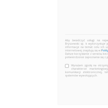
Aby świadczyć usługi na naj
Bryszewski sp. k wykorzystuje 
informacje na temat celu ich u
internetowej znajdują się w
Polit
Dalsze korzystanie z serwisu be
potwierdzenie zapoznania się z 
Wyrażam zgodę na otrzymyw
charakterze marketingo
komunikacji elektronicznej, 
systemów wywołujących.