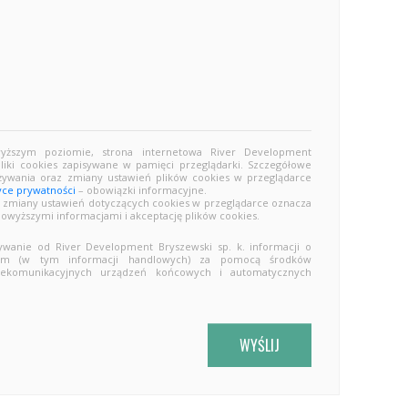
wyższym poziomie, strona internetowa River Development
pliki cookies zapisywane w pamięci przeglądarki. Szczegółowe
żywania oraz zmiany ustawień plików cookies w przeglądarce
yce prywatności
– obowiązki informacyjne.
z zmiany ustawień dotyczących cookies w przeglądarce oznacza
powyższymi informacjami i akceptację plików cookies.
anie od River Development Bryszewski sp. k. informacji o
wym (w tym informacji handlowych) za pomocą środków
telekomunikacyjnych urządzeń końcowych i automatycznych
WYŚLIJ