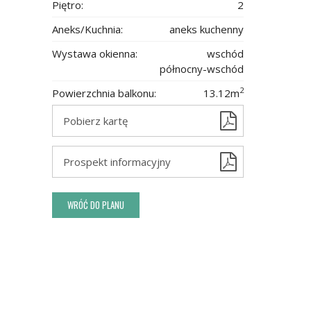
Piętro:
2
Aneks/Kuchnia:
aneks kuchenny
Wystawa okienna:
wschód
północny-wschód
2
Powierzchnia balkonu:
13.12m
Pobierz kartę
Prospekt informacyjny
WRÓĆ DO PLANU