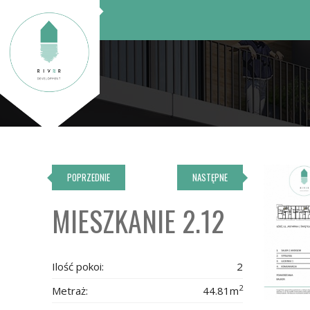
POPRZEDNIE
NASTĘPNE
MIESZKANIE 2.12
Ilość pokoi:
2
2
Metraż:
44.81m