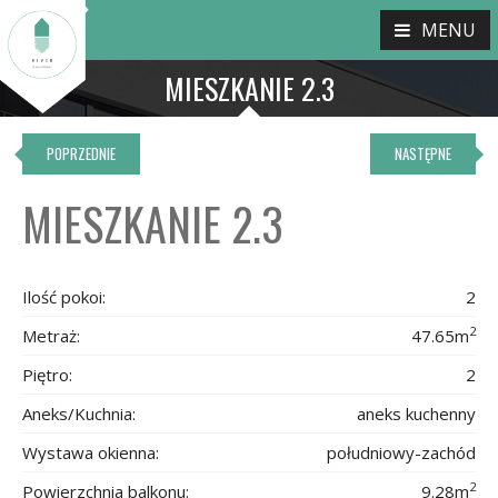
MENU
MIESZKANIE 2.3
POPRZEDNIE
NASTĘPNE
MIESZKANIE 2.3
Ilość pokoi:
2
2
Metraż:
47.65m
Piętro:
2
Aneks/Kuchnia:
aneks kuchenny
Wystawa okienna:
południowy-zachód
2
Powierzchnia balkonu:
9.28m