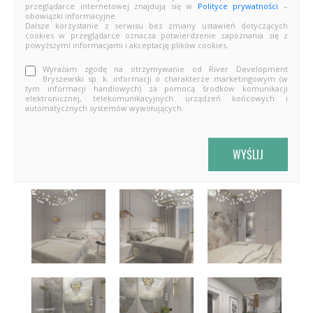
przeglądarce internetowej znajdują się w
Polityce prywatności
–
obowiązki informacyjne.
Dalsze korzystanie z serwisu bez zmiany ustawień dotyczących
cookies w przeglądarce oznacza potwierdzenie zapoznania się z
powyższymi informacjami i akceptację plików cookies.
Wyrażam zgodę na otrzymywanie od River Development
Bryszewski sp. k. informacji o charakterze marketingowym (w
tym informacji handlowych) za pomocą środków komunikacji
elektronicznej, telekomunikacyjnych urządzeń końcowych i
automatycznych systemów wywołujących.
WYŚLIJ