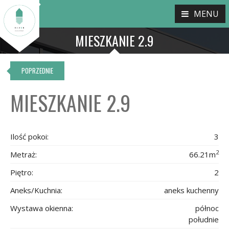
MENU
MIESZKANIE 2.9
POPRZEDNIE
MIESZKANIE 2.9
Ilość pokoi:
3
2
Metraż:
66.21m
Piętro:
2
Aneks/Kuchnia:
aneks kuchenny
Wystawa okienna:
północ
południe