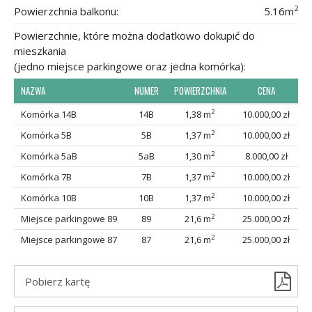
2
Powierzchnia balkonu:
5.16m
Powierzchnie, które można dodatkowo dokupić do
mieszkania
(jedno miejsce parkingowe oraz jedna komórka):
NAZWA
NUMER
POWIERZCHNIA
CENA
2
Komórka 14B
14B
1,38 m
10.000,00 zł
2
Komórka 5B
5B
1,37 m
10.000,00 zł
2
Komórka 5aB
5aB
1,30 m
8.000,00 zł
2
Komórka 7B
7B
1,37 m
10.000,00 zł
2
Komórka 10B
10B
1,37 m
10.000,00 zł
2
Miejsce parkingowe 89
89
21,6 m
25.000,00 zł
2
Miejsce parkingowe 87
87
21,6 m
25.000,00 zł
Pobierz kartę