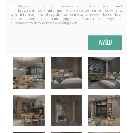
Wyrażam zgodę na otrzymywanie od River Development
Bryszewski sp. k. informacji o charakterze marketingowym (w
tym informacji handlowych) za pomocą środków komunikacji
elektronicznej, telekomunikacyjnych urządzeń końcowych i
automatycznych systemów wywołujących.
WYŚLIJ